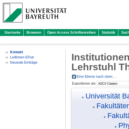
Startseite
Browsen
Open Access Schriftenreihen
Statistik
Suc
Kontakt
Institutione
Leitlinien EPub
Neueste Einträge
Lehrstuhl Th
Eine Ebene nach oben ...
Exportieren als
Universität B
Fakultäte
Fakult
Phy