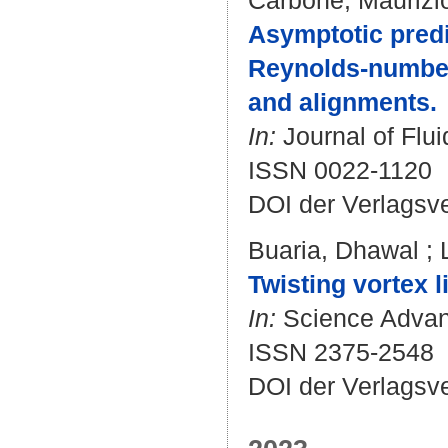
Carbone, Maurizi
Asymptotic predic
Reynolds-number
and alignments.
In:
Journal of Flui
ISSN 0022-1120
DOI der Verlagsv
Buaria, Dhawal
;
Twisting vortex 
In:
Science Advanc
ISSN 2375-2548
DOI der Verlagsv