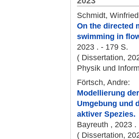
2023
Schmidt, Winfried
On the directed m
swimming in flow
2023 . - 179 S.
( Dissertation, 20
Physik und Inform
Förtsch, Andre
:
Modellierung der
Umgebung und de
aktiver Spezies.
Bayreuth , 2023 . 
( Dissertation, 20