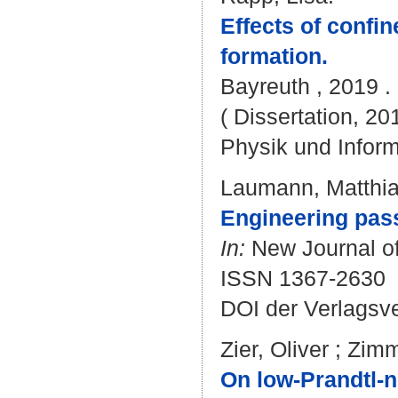
Effects of confi
formation.
Bayreuth , 2019 . 
( Dissertation, 20
Physik und Inform
Laumann, Matthi
Engineering pas
In:
New Journal of 
ISSN 1367-2630
DOI der Verlagsv
Zier, Oliver
;
Zimm
On low-Prandtl-n