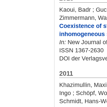
Kaoui, Badr
;
Guc
Zimmermann, Wal
Coexistence of s
inhomogeneous 
In:
New Journal of 
ISSN 1367-2630
DOI der Verlagsv
2011
Khazimullin, Max
Ingo
;
Schöpf, Wo
Schmidt, Hans-W