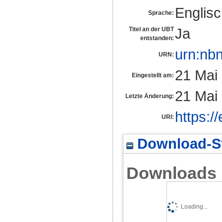
Englis
Sprache:
Ja
Titel an der UBT
entstanden:
urn:nb
URN:
21 Mai
Eingestellt am:
21 Mai
Letzte Änderung:
https:/
URI:
Download-St
Downloads
Loading...