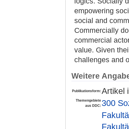
logics. Socially 
empowering socia
social and comme
Commercially dom
commercial actor
value. Given thei
challenges and op
Weitere Angab
Artikel 
Publikationsform:
300 So
Themengebiete
aus DDC:
Fakultä
Fakultä