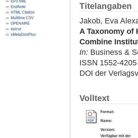
EP3 XML
Titelangaben
EndNote
HTML Citation
Multiline CSV
Jakob, Eva Alex
OPENAIRE
epicur
A Taxonomy of H
xMetaDissPlus
Combine Institut
In:
Business & Soc
ISSN 1552-4205
DOI der Verlags
Volltext
Format:
Name:
Version:
Verfügbar mit der