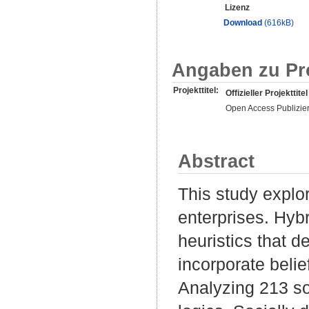
Lizenz
Download
(616kB)
Angaben zu Pr
Projekttitel:
Offizieller Projekttitel
Open Access Publizie
Abstract
This study explor
enterprises. Hybr
heuristics that 
incorporate belief
Analyzing 213 soc