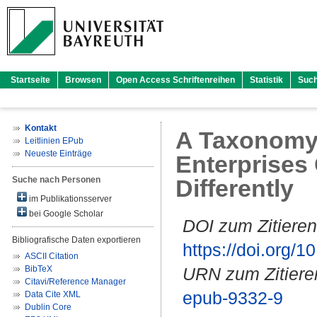
Startseite
Browsen
Open Access Schriftenreihen
Statistik
Suc
Kontakt
A Taxonomy 
Leitlinien EPub
Neueste Einträge
Enterprises 
Suche nach Personen
Differently
im Publikationsserver
bei Google Scholar
DOI zum Zitieren
Bibliografische Daten exportieren
https://doi.org
ASCII Citation
BibTeX
URN zum Zitiere
Citavi/Reference Manager
epub-9332-9
Data Cite XML
Dublin Core