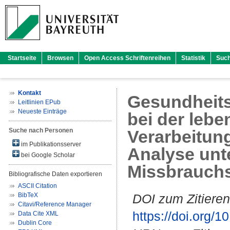
Startseite
Browsen
Open Access Schriftenreihen
Statistik
Suc
Kontakt
Gesundheits
Leitlinien EPub
Neueste Einträge
bei der lebe
Suche nach Personen
Verarbeitung
im Publikationsserver
Analyse unt
bei Google Scholar
Missbrauchs
Bibliografische Daten exportieren
ASCII Citation
BibTeX
DOI zum Zitieren
Citavi/Reference Manager
https://doi.org
Data Cite XML
Dublin Core