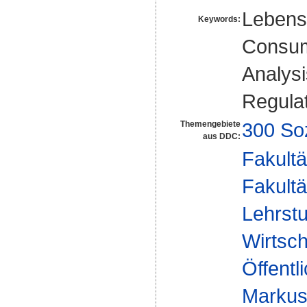
Lebensm
Keywords:
Consume
Analysi
Regulat
300 So
Themengebiete
aus DDC:
Fakultä
Fakultä
Lehrstu
Wirtsch
Öffentl
Markus