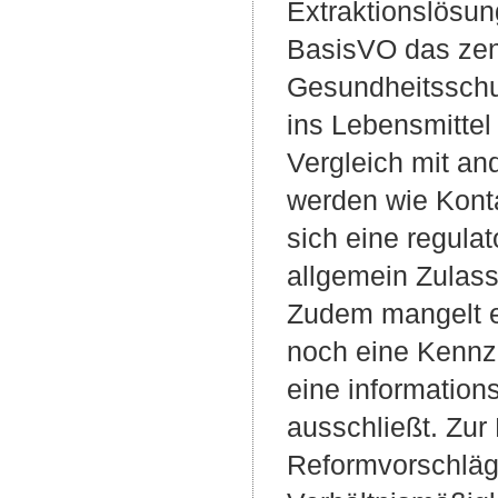
Extraktionslösung
BasisVO das zent
Gesundheitsschut
ins Lebensmitte
Vergleich mit an
werden wie Konta
sich eine regulat
allgemein Zulas
Zudem mangelt es
noch eine Kennze
eine information
ausschließt. Zur
Reformvorschläg