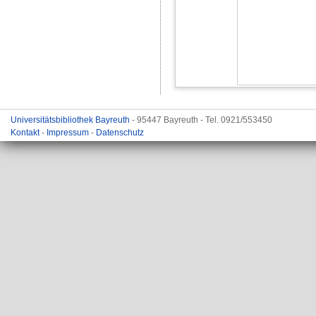
Universitätsbibliothek Bayreuth
- 95447 Bayreuth - Tel. 0921/553450
Kontakt
-
Impressum
-
Datenschutz