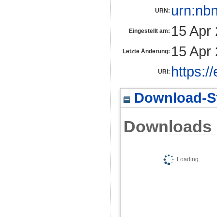
urn:nb
URN:
15 Apr
Eingestellt am:
15 Apr
Letzte Änderung:
https:/
URI:
Download-St
Downloads
Loading...