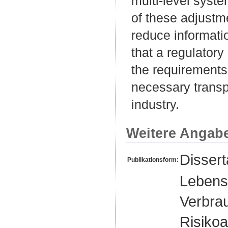
multi-level syste
of these adjustme
reduce informati
that a regulatory
the requirements
necessary transp
industry.
Weitere Angab
Disser
Publikationsform:
Lebensm
Verbra
Risikoa