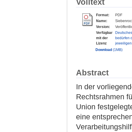
Volltext
Format:
PDF
Name:
Siebenrock
Version:
Veröffentl
Verfügbar
Deutsches
mit der
bedürfen d
Lizenz
jeweilige
Download
(1MB)
Abstract
In der vorliegend
Rechtsrahmen für
Union festgeleg
eine entspreche
Verarbeitungshil