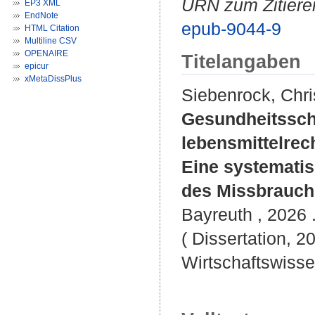
URN zum Zitiere
EP3 XML
EndNote
epub-9044-9
HTML Citation
Multiline CSV
OPENAIRE
Titelangaben
epicur
xMetaDissPlus
Siebenrock, Chri
Gesundheitssch
lebensmittelrec
Eine systemati
des Missbrauchs
Bayreuth , 2026 .
( Dissertation, 2
Wirtschaftswisse