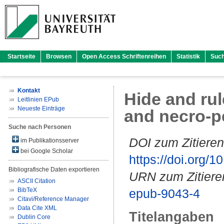
Startseite
Browsen
Open Access Schriftenreihen
Statistik
Suc
Kontakt
Hide and ru
Leitlinien EPub
Neueste Einträge
and necro-pe
Suche nach Personen
DOI zum Zitieren
im Publikationsserver
bei Google Scholar
https://doi.org
Bibliografische Daten exportieren
URN zum Zitiere
ASCII Citation
BibTeX
epub-9043-4
Citavi/Reference Manager
Data Cite XML
Titelangaben
Dublin Core