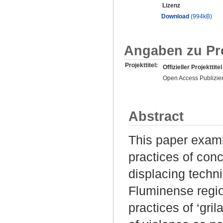
Lizenz
Download
(994kB)
Angaben zu Pr
Projekttitel:
Offizieller Projekttitel
Open Access Publizie
Abstract
This paper exam
practices of con
displacing techn
Fluminense regio
practices of ‘gri