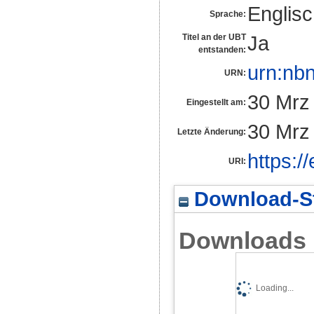
Englis
Sprache:
Ja
Titel an der UBT
entstanden:
urn:nb
URN:
30 Mrz
Eingestellt am:
30 Mrz
Letzte Änderung:
https:/
URI:
Download-St
Downloads
Loading...