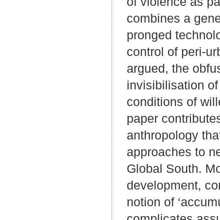
of violence as par
combines a genea
pronged technolo
control of peri-u
argued, the obfus
invisibilisation o
conditions of wil
paper contribute
anthropology tha
approaches to nec
Global South. Mo
development, con
notion of ‘accum
complicates assu