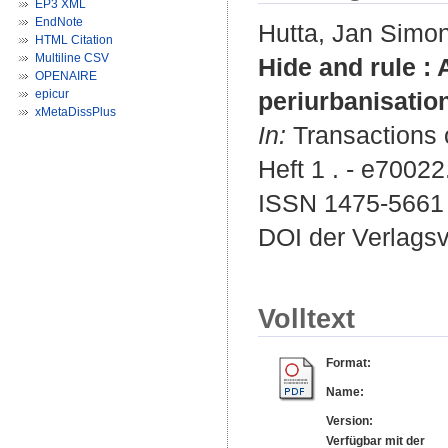
EP3 XML
EndNote
Hutta, Jan Simo
HTML Citation
Multiline CSV
Hide and rule :
OPENAIRE
epicur
periurbanisation
xMetaDissPlus
In:
Transactions o
Heft 1 . - e70022
ISSN 1475-5661
DOI der Verlags
Volltext
Format:
Name:
Version:
Verfügbar mit der