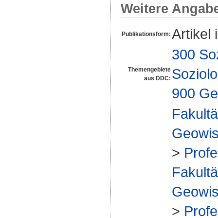
Weitere Angab
Artikel 
Publikationsform:
300 So
Soziolo
Themengebiete
aus DDC:
900 Ge
Fakultä
Geowis
>
Profe
Fakultä
Geowis
>
Profe