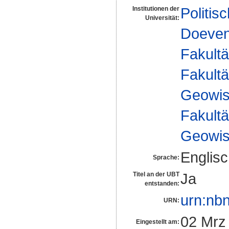
Politis
Institutionen der
Universität:
Doeve
Fakultä
Fakultä
Geowis
Fakultä
Geowis
Englis
Sprache:
Ja
Titel an der UBT
entstanden:
urn:nb
URN:
02 Mrz
Eingestellt am: