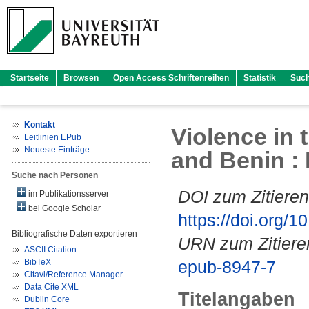
Startseite
Browsen
Open Access Schriftenreihen
Statistik
Suc
Kontakt
Violence in 
Leitlinien EPub
Neueste Einträge
and Benin :
Suche nach Personen
DOI zum Zitieren
im Publikationsserver
bei Google Scholar
https://doi.org
Bibliografische Daten exportieren
URN zum Zitiere
ASCII Citation
BibTeX
epub-8947-7
Citavi/Reference Manager
Data Cite XML
Titelangaben
Dublin Core