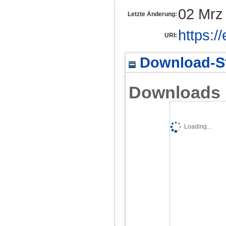
02 Mrz
Letzte Änderung:
https:/
URI:
Download-St
Downloads
Loading...