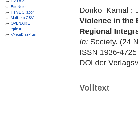
EP3 XML
EndNote
Donko, Kamal
;
HTML Citation
Multiline CSV
Violence in the
OPENAIRE
epicur
Regional Integ
xMetaDissPlus
In:
Society. (24 
ISSN 1936-4725
DOI der Verlags
Volltext