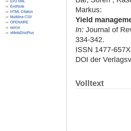
EP3 XML
EndNote
Markus
:
HTML Citation
Multiline CSV
Yield managemen
OPENAIRE
epicur
In:
Journal of Re
xMetaDissPlus
334-342.
ISSN 1477-657X
DOI der Verlags
Volltext