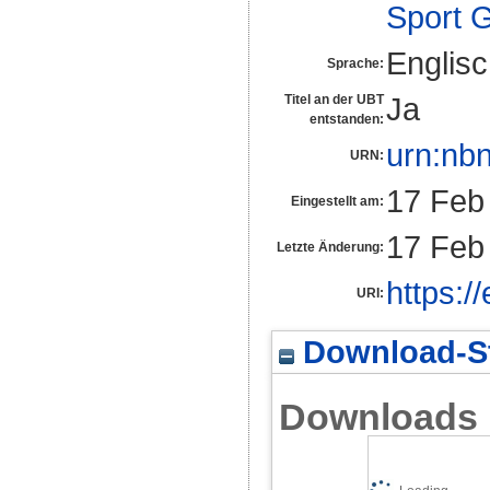
Sport 
Englis
Sprache:
Ja
Titel an der UBT
entstanden:
urn:nb
URN:
17 Feb
Eingestellt am:
17 Feb
Letzte Änderung:
https:/
URI:
Download-St
Downloads