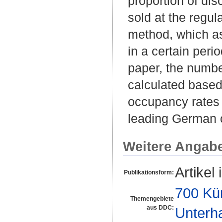
proportion of di
sold at the regula
method, which as
in a certain peri
paper, the number
calculated based 
occupancy rates 
leading German 
Weitere Angab
Artikel 
Publikationsform:
700 Kü
Themengebiete
aus DDC:
Unterh