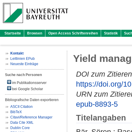
Startseite
Browsen
Open Access Schriftenreihen
Statistik
Suc
Kontakt
Yield manag
Leitlinien EPub
Neueste Einträge
DOI zum Zitieren
Suche nach Personen
https://doi.org
im Publikationsserver
bei Google Scholar
URN zum Zitiere
Bibliografische Daten exportieren
epub-8893-5
ASCII Citation
BibTeX
Titelangaben
Citavi/Reference Manager
Data Cite XML
Dublin Core
Bär, Sören
;
Rasc