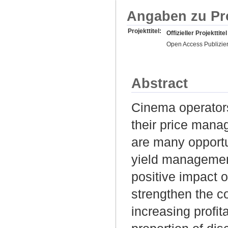
Angaben zu Pr
Projekttitel:
Offizieller Projekttitel
Open Access Publizie
Abstract
Cinema operators
their price manag
are many opportu
yield management
positive impact 
strengthen the co
increasing profit