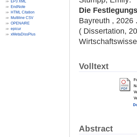
EP3 XML
EndNote
Die Festlegung
HTML Citation
Multiline CSV
Bayreuth , 2026 .
OPENAIRE
epicur
( Dissertation, 2
xMetaDissPlus
Wirtschaftswisse
Volltext
F
N
V
V
D
Abstract