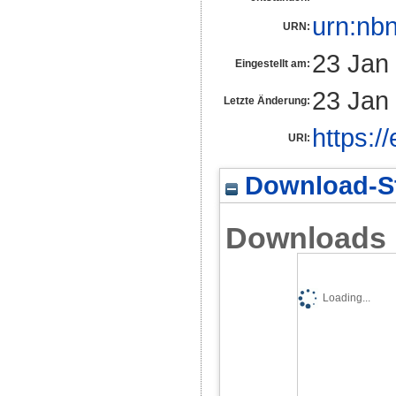
urn:nb
URN:
23 Jan
Eingestellt am:
23 Jan
Letzte Änderung:
https:/
URI:
Download-St
Downloads
Loading...