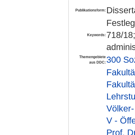
Disser
Publikationsform:
Festle
718/18
Keywords:
admini
300 So
Themengebiete
aus DDC:
Fakultä
Fakultä
Lehrstu
Völker
V - Öff
Prof. D