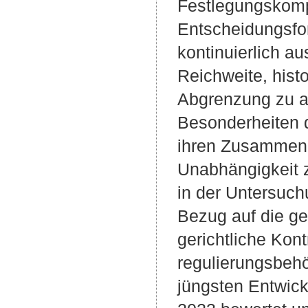
Festlegungskomp
Entscheidungsfo
kontinuierlich a
Reichweite, hist
Abgrenzung zu a
Besonderheiten 
ihren Zusammenh
Unabhängigkeit z
in der Untersuch
Bezug auf die ge
gerichtliche Kon
regulierungsbeh
jüngsten Entwic