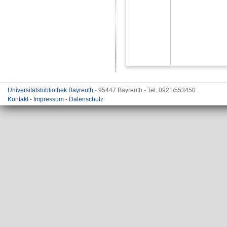
Universitätsbibliothek Bayreuth
- 95447 Bayreuth - Tel. 0921/553450
Kontakt
-
Impressum
-
Datenschutz