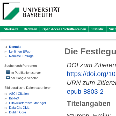
Startseite
Browsen
Open Access Schriftenreihen
Statistik
Suc
Kontakt
Die Festleg
Leitlinien EPub
Neueste Einträge
DOI zum Zitieren
Suche nach Personen
https://doi.org
im Publikationsserver
bei Google Scholar
URN zum Zitiere
Bibliografische Daten exportieren
epub-8803-2
ASCII Citation
BibTeX
Titelangaben
Citavi/Reference Manager
Data Cite XML
Dublin Core
Stumpp, Emily
: