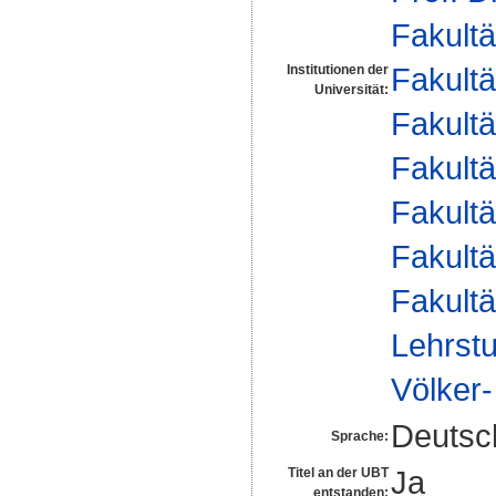
Fakultä
Fakultä
Institutionen der
Universität:
Fakultä
Fakultä
Fakultä
Fakultä
Fakultä
Lehrstu
Völker
Deutsc
Sprache:
Ja
Titel an der UBT
entstanden: