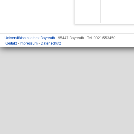
Universitätsbibliothek Bayreuth
- 95447 Bayreuth - Tel. 0921/553450
Kontakt
-
Impressum
-
Datenschutz