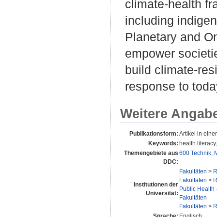
climate-health fr
including indigen
Planetary and On
empower societie
build climate-re
response to today
Weitere Angab
Publikationsform:
Artikel in einer
Keywords:
health literac
Themengebiete aus
600 Technik, 
DDC:
Fakultäten
>
R
Fakultäten
>
R
Institutionen der
Public Health 
Universität:
Fakultäten
Fakultäten
>
R
Sprache:
Englisch