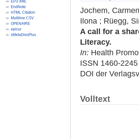
EP3 XML
EndNote
Jochem, Carme
HTML Citation
Multiline CSV
Ilona
;
Rüegg, S
OPENAIRE
epicur
A call for a sha
xMetaDissPlus
Literacy.
In:
Health Promoti
ISSN 1460-2245
DOI der Verlags
Volltext