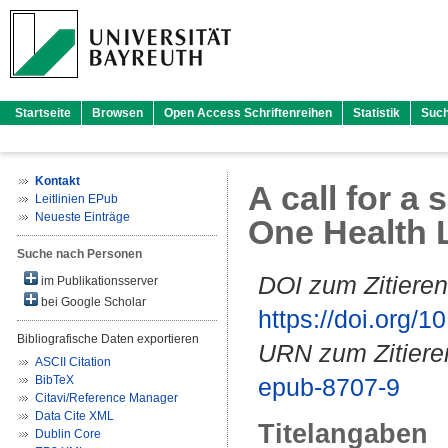
Startseite
Browsen
Open Access Schriftenreihen
Statistik
Suc
Kontakt
A call for a
Leitlinien EPub
Neueste Einträge
One Health 
Suche nach Personen
DOI zum Zitieren
im Publikationsserver
bei Google Scholar
https://doi.org
Bibliografische Daten exportieren
URN zum Zitiere
ASCII Citation
BibTeX
epub-8707-9
Citavi/Reference Manager
Data Cite XML
Titelangaben
Dublin Core