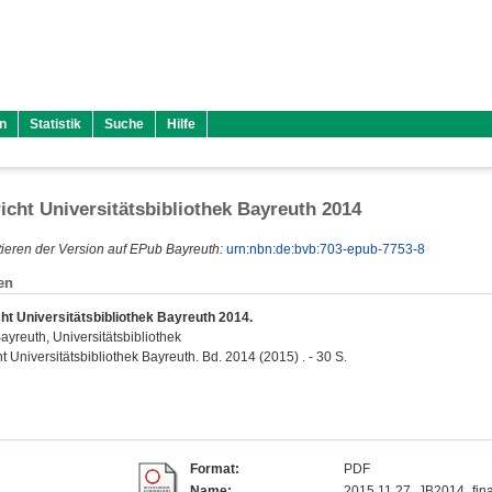
n
Statistik
Suche
Hilfe
icht Universitätsbibliothek Bayreuth 2014
ieren der Version auf EPub Bayreuth:
urn:nbn:de:bvb:703-epub-7753-8
en
ht Universitätsbibliothek Bayreuth 2014.
Bayreuth, Universitätsbibliothek
t Universitätsbibliothek Bayreuth. Bd. 2014 (2015) . - 30 S.
Format:
PDF
Name:
2015.11.27_JB2014_fina