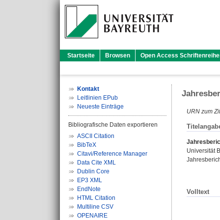
Startseite
Browsen
Open Access Schriftenreihe
Kontakt
Jahresber
Leitlinien EPub
Neueste Einträge
URN zum Zit
Bibliografische Daten exportieren
Titelangab
ASCII Citation
Jahresberic
BibTeX
Universität 
Citavi/Reference Manager
Jahresberich
Data Cite XML
Dublin Core
EP3 XML
EndNote
Volltext
HTML Citation
Multiline CSV
OPENAIRE