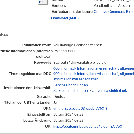
Version:
Veröffentlichte Version
Verfügbar mit der Lizenz
Creative Commons BY 4
Download
(6MB)
aben
Publikationsform:
Vollständiges Zeitschriftenheft
zliche Informationen (öffentlich
RVK: AN 80060
sichtbar):
Keywords:
Bayreuth / Universitätsbibliothek
000 Informatik,Informationswissenschaft, allgem
Themengebiete aus DDC:
000 Informatik,Informationswissenschaft, allgem
Informationswissenschaften
Serviceeinrichtungen
Institutionen der Universität:
Serviceeinrichtungen
>
Universitätsbibliothek
Sprache:
Deutsch
Titel an der UBT entstanden:
Ja
URN:
urn:nbn:de:bvb:703-epub-7753-8
Eingestellt am:
19 Jun 2024 08:23
Letzte Änderung:
19 Jun 2024 08:23
URI:
https://epub.uni-bayreuth.de/id/eprint/7753