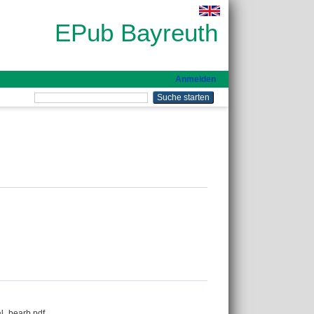
EPub Bayreuth
Anmelden
l_bearb.pdf