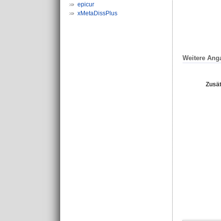
epicur
xMetaDissPlus
Weitere Ang
Zusät