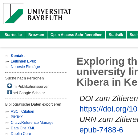
Startseite
Browsen
Open Access Schriftenreihen
Statistik
Suc
Kontakt
Exploring th
Leitlinien EPub
Neueste Einträge
university l
Suche nach Personen
Kibera in K
im Publikationsserver
bei Google Scholar
DOI zum Zitieren
Bibliografische Daten exportieren
https://doi.org
ASCII Citation
BibTeX
URN zum Zitiere
Citavi/Reference Manager
epub-7488-6
Data Cite XML
Dublin Core