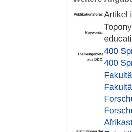
Artikel 
Publikationsform:
Topony
Keywords:
educati
400 Sp
Themengebiete
aus DDC:
400 Sp
Fakultä
Fakultä
Forsch
Forsch
Afrikas
Institutionen der