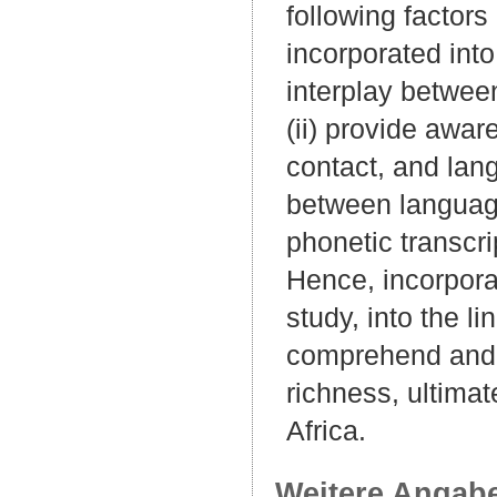
following factor
incorporated into 
interplay between
(ii) provide awa
contact, and lang
between language
phonetic transcr
Hence, incorpora
study, into the l
comprehend and ap
richness, ultimat
Africa.
Weitere Angab