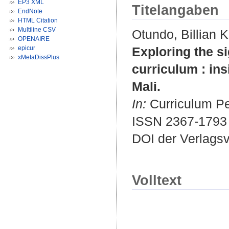
EP3 XML
Titelangaben
EndNote
HTML Citation
Multiline CSV
Otundo, Billian K
OPENAIRE
epicur
Exploring the si
xMetaDissPlus
curriculum : in
Mali.
In:
Curriculum Per
ISSN 2367-1793
DOI der Verlags
Volltext