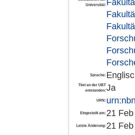
Fakultä
Universität:
Fakultä
Fakultä
Forsch
Forsch
Forsch
Englis
Sprache:
Ja
Titel an der UBT
entstanden:
urn:nb
URN:
21 Feb
Eingestellt am:
21 Feb
Letzte Änderung: