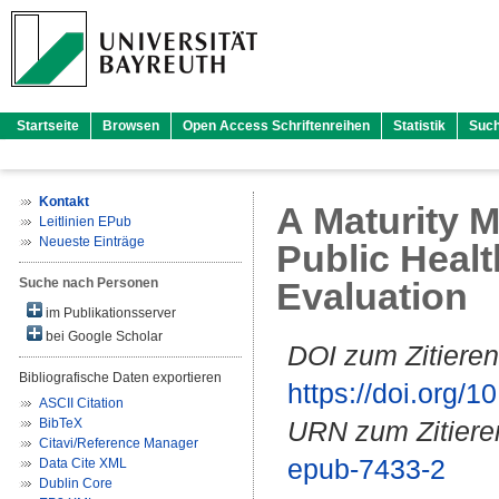
Startseite
Browsen
Open Access Schriftenreihen
Statistik
Suc
Kontakt
A Maturity M
Leitlinien EPub
Neueste Einträge
Public Heal
Suche nach Personen
Evaluation
im Publikationsserver
bei Google Scholar
DOI zum Zitieren
Bibliografische Daten exportieren
https://doi.org
ASCII Citation
BibTeX
URN zum Zitiere
Citavi/Reference Manager
epub-7433-2
Data Cite XML
Dublin Core