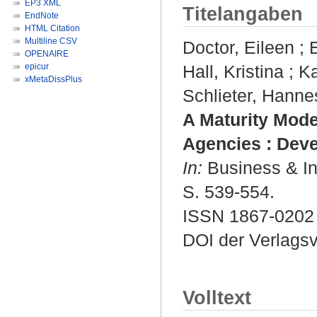
EP3 XML
Titelangaben
EndNote
HTML Citation
Multiline CSV
Doctor, Eileen
;
OPENAIRE
epicur
Hall, Kristina
;
Ka
xMetaDissPlus
Schlieter, Hanne
A Maturity Model
Agencies : Deve
In:
Business & In
S. 539-554.
ISSN 1867-0202
DOI der Verlags
Volltext