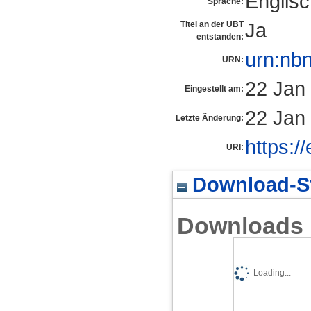
Englis
Sprache:
Ja
Titel an der UBT
entstanden:
urn:nb
URN:
22 Jan
Eingestellt am:
22 Jan
Letzte Änderung:
https:/
URI:
Download-St
Downloads
Loading...