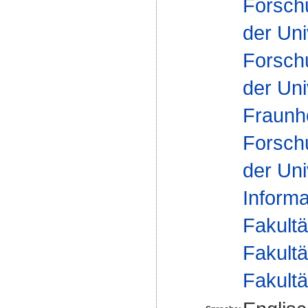
Forsch
der Uni
Forsch
der Uni
Fraunh
Forsch
der Uni
Inform
Fakultä
Fakultä
Fakultä