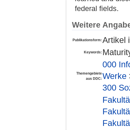
federal fields.
Weitere Angab
Artikel 
Publikationsform:
Maturit
Keywords:
000 Inf
Werke
Themengebiete
aus DDC:
300 So
Fakultä
Fakultä
Fakultä