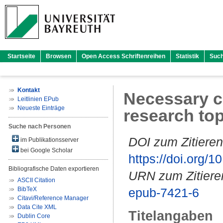
Startseite
Browsen
Open Access Schriftenreihen
Statistik
Suc
Kontakt
Necessary co
Leitlinien EPub
Neueste Einträge
research top
Suche nach Personen
DOI zum Zitieren
im Publikationsserver
bei Google Scholar
https://doi.org
Bibliografische Daten exportieren
URN zum Zitiere
ASCII Citation
BibTeX
epub-7421-6
Citavi/Reference Manager
Data Cite XML
Titelangaben
Dublin Core