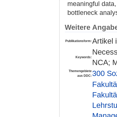
meaningful data, s
bottleneck analys
Weitere Angab
Artikel 
Publikationsform:
Necessa
Keywords:
NCA; M
300 So
Themengebiete
aus DDC:
Fakultä
Fakultä
Lehrstu
Manage