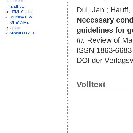
EP3 XML
EndNote
Dul, Jan
;
Hauff,
HTML Citation
Multiline CSV
Necessary condi
OPENAIRE
epicur
guidelines for g
xMetaDissPlus
In:
Review of Mana
ISSN 1863-6683
DOI der Verlags
Volltext