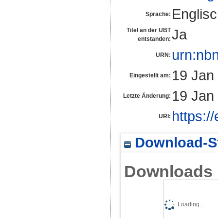
Englis
Sprache:
Ja
Titel an der UBT
entstanden:
urn:nb
URN:
19 Jan
Eingestellt am:
19 Jan
Letzte Änderung:
https:/
URI:
Download-St
Downloads
Loading...