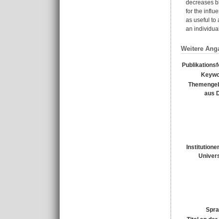
decreases bl
for the infl
as useful to
an individu
Weitere Ang
Publikations
Keywo
Themengeb
aus 
Institutione
Univers
Spra