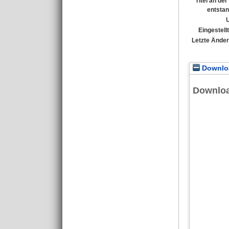
Titel an de
entsta
Eingestell
Letzte Ände
Downloa
Downlo