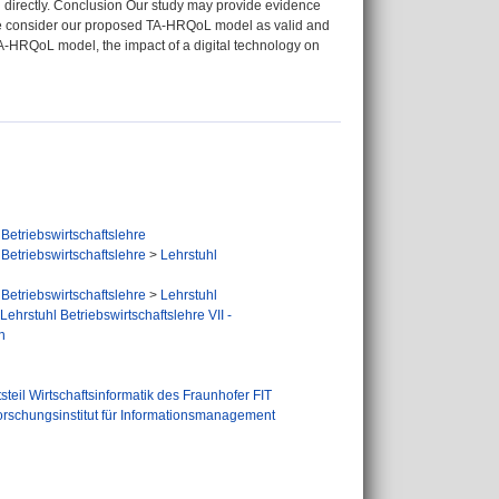
n directly. Conclusion Our study may provide evidence
 We consider our proposed TA-HRQoL model as valid and
 TA-HRQoL model, the impact of a digital technology on
Betriebswirtschaftslehre
Betriebswirtschaftslehre
>
Lehrstuhl
Betriebswirtschaftslehre
>
Lehrstuhl
Lehrstuhl Betriebswirtschaftslehre VII -
n
utsteil Wirtschaftsinformatik des Fraunhofer FIT
orschungsinstitut für Informationsmanagement