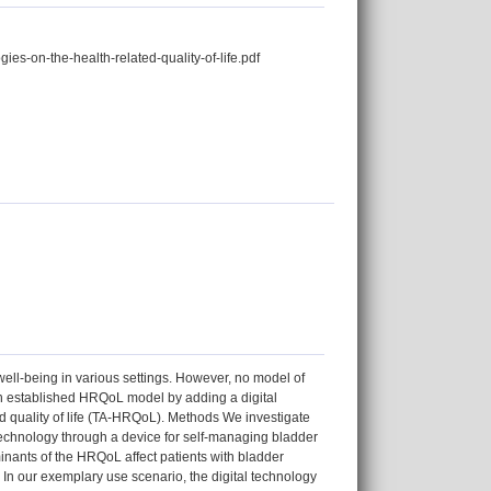
ies-on-the-health-related-quality-of-life.pdf
’ well-being in various settings. However, no model of
an established HRQoL model by adding a digital
ed quality of life (TA-HRQoL). Methods We investigate
technology through a device for self-managing bladder
nants of the HRQoL affect patients with bladder
 In our exemplary use scenario, the digital technology