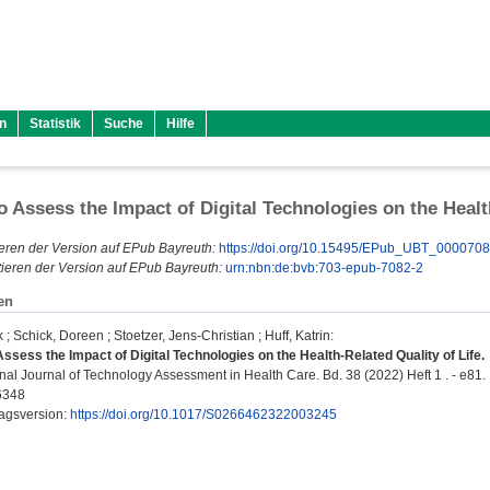
n
Statistik
Suche
Hilfe
o Assess the Impact of Digital Technologies on the Healt
eren der Version auf EPub Bayreuth:
https://doi.org/10.15495/EPub_UBT_000070
ieren der Version auf EPub Bayreuth:
urn:nbn:de:bvb:703-epub-7082-2
en
k
;
Schick, Doreen
;
Stoetzer, Jens-Christian
;
Huff, Katrin
:
ssess the Impact of Digital Technologies on the Health-Related Quality of Life.
nal Journal of Technology Assessment in Health Care. Bd. 38 (2022) Heft 1 . - e81.
6348
lagsversion:
https://doi.org/10.1017/S0266462322003245