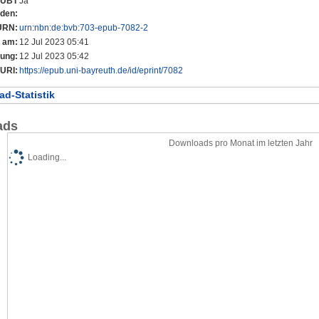
r UBT
Ja
nden:
URN:
urn:nbn:de:bvb:703-epub-7082-2
t am:
12 Jul 2023 05:41
rung:
12 Jul 2023 05:42
URI:
https://epub.uni-bayreuth.de/id/eprint/7082
d-Statistik
ads
Downloads pro Monat im letzten Jahr
Loading...