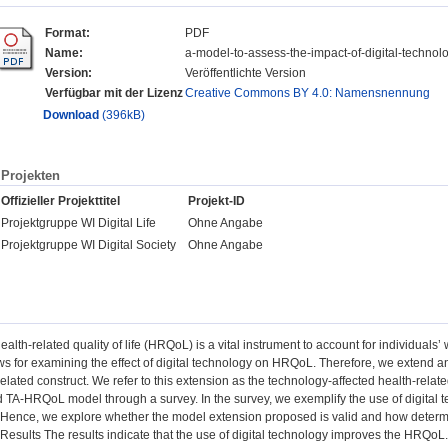
Format:
PDF
Name:
a-model-to-assess-the-impact-of-digital-technolog
Version:
Veröffentlichte Version
Verfügbar mit der Lizenz
Creative Commons BY 4.0: Namensnennung
Download
(396kB)
Projekten
Offizieller Projekttitel
Projekt-ID
Projektgruppe WI Digital Life
Ohne Angabe
Projektgruppe WI Digital Society
Ohne Angabe
alth-related quality of life (HRQoL) is a vital instrument to account for individuals
 for examining the effect of digital technology on HRQoL. Therefore, we extend 
elated construct. We refer to this extension as the technology-affected health-relat
 TA-HRQoL model through a survey. In the survey, we exemplify the use of digital 
 Hence, we explore whether the model extension proposed is valid and how determi
 Results The results indicate that the use of digital technology improves the HRQoL.