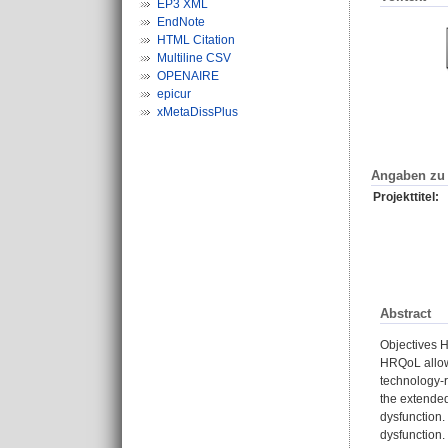
EP3 XML
EndNote
HTML Citation
Multiline CSV
OPENAIRE
epicur
xMetaDissPlus
Angaben zu 
Projekttitel:
Abstract
Objectives He
HRQoL allows
technology-r
the extended
dysfunction.
dysfunction.