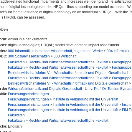
adder-related functional impairments and increases well-being and life satisfactio
uence of digital technologies on the HRQoL, thus supporting our model extension.
 account for the influence of digital technology on an individual’s HRQoL. With the
al’s HRQoL can be assessed.
aben
form:
Artikel in einer Zeitschrift
rds:
digital technologies; HRQoL; model development; impact assessment
iete
000 Informatik,Informationswissenschaft, allgemeine Werke
>
004 Informatik
DDC:
300 Sozialwissenschaften
>
330 Wirtschaft
Fakultäten
>
Rechts- und Wirtschaftswissenschaftliche Fakultät
>
Fachgruppe 
Fakultäten
>
Rechts- und Wirtschaftswissenschaftliche Fakultät
>
Fachgruppe 
Betriebswirtschaftslehre VII - Wirtschaftsinformatik und Digitale Gesellschaft
Fakultäten
>
Rechts- und Wirtschaftswissenschaftliche Fakultät
>
Fachgruppe 
Betriebswirtschaftslehre VII - Wirtschaftsinformatik und Digitale Gesellschaft
>
n der
Wirtschaftsinformatik und Digitale Gesellschaft - Univ.-Prof. Dr. Torsten Eyman
ität:
Forschungseinrichtungen
Forschungseinrichtungen
>
Institute in Verbindung mit der Universität
Forschungseinrichtungen
>
Institute in Verbindung mit der Universität
>
Instit
Forschungseinrichtungen
>
Institute in Verbindung mit der Universität
>
FIM F
Fakultäten
Fakultäten
>
Rechts- und Wirtschaftswissenschaftliche Fakultät
che:
Englisch