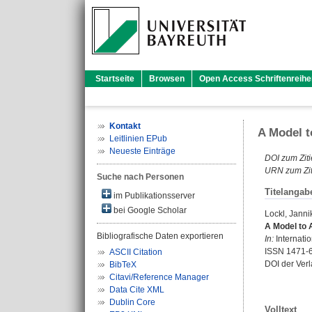
Startseite
Browsen
Open Access Schriftenreihe
Kontakt
A Model t
Leitlinien EPub
Neueste Einträge
DOI zum Ziti
URN zum Zit
Suche nach Personen
Titelangab
im Publikationsserver
bei Google Scholar
Lockl, Janni
A Model to A
Bibliografische Daten exportieren
In:
Internatio
ISSN 1471-
ASCII Citation
DOI der Ver
BibTeX
Citavi/Reference Manager
Data Cite XML
Dublin Core
Volltext