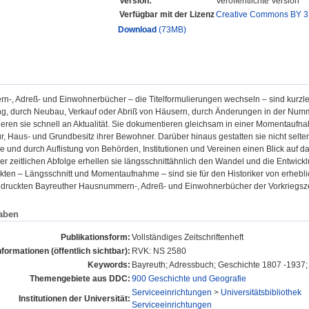
Version:
Veröffentlichte Version
Verfügbar mit der Lizenz
Creative Commons BY 3
Download
(73MB)
-, Adreß- und Einwohnerbücher – die Titelformulierungen wechseln – sind kurzl
, durch Neubau, Verkauf oder Abriß von Häusern, durch Änderungen in der Nu
ieren sie schnell an Aktualität. Sie dokumentieren gleichsam in einer Momentauf
ur, Haus- und Grundbesitz ihrer Bewohner. Darüber hinaus gestatten sie nicht selt
e und durch Auflistung von Behörden, Institutionen und Vereinen einen Blick auf das
rer zeitlichen Abfolge erhellen sie längsschnittähnlich den Wandel und die Entwi
ten – Längsschnitt und Momentaufnahme – sind sie für den Historiker von erhebli
edruckten Bayreuther Hausnummern-, Adreß- und Einwohnerbücher der Vorkriegszei
aben
Publikationsform:
Vollständiges Zeitschriftenheft
nformationen (öffentlich sichtbar):
RVK: NS 2580
Keywords:
Bayreuth; Adressbuch; Geschichte 1807 -1937; 
Themengebiete aus DDC:
900 Geschichte und Geografie
Serviceeinrichtungen
>
Universitätsbibliothek
Institutionen der Universität:
Serviceeinrichtungen