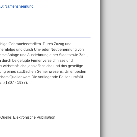
.0: Namensnennung
ebige Gebrauchsschriften. Durch Zuzug und
mmernfolge und durch Um- oder Neubenennung von
nahme Anlage und Ausdehnung einer Stadt sowie Zahl,
en durch beigefügte Firmenverzeichnisse und
 wirtschaftliche, das öffentliche und das gesellige
cklung eines städtischen Gemeinwesens. Unter beiden
chem Quellenwert. Die vorliegende Edition umfaßt
t (1807 - 1937).
Quelle; Elektronische Publikation