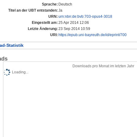
Sprache:
Deutsch
Titel an der UBT entstanden:
Ja
URN:
urn:nbn:de:bvb:703-opus4-3018
Eingestellt am:
25 Apr 2014 12:06
Letzte Änderung:
23 Sep 2014 10:59
URI:
https://epub.uni-bayreuth.de/id/eprint/700
d-Statistik
ads
Downloads pro Monat im letzten Jahr
Loading...