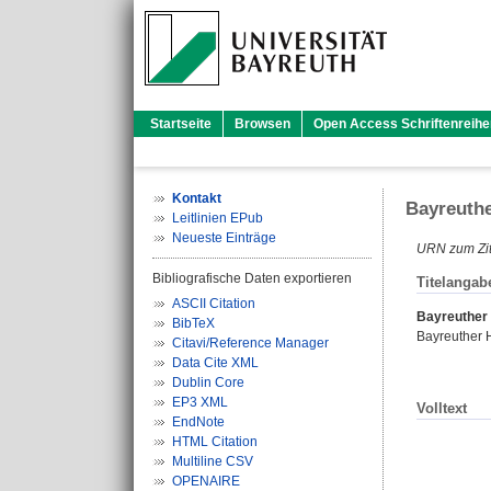
Startseite
Browsen
Open Access Schriftenreihe
Kontakt
Bayreuth
Leitlinien EPub
Neueste Einträge
URN zum Zit
Bibliografische Daten exportieren
Titelangab
ASCII Citation
Bayreuther
BibTeX
Bayreuther 
Citavi/Reference Manager
Data Cite XML
Dublin Core
EP3 XML
Volltext
EndNote
HTML Citation
Multiline CSV
OPENAIRE