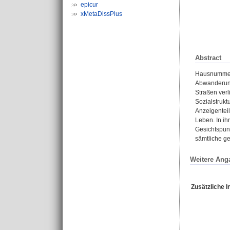
epicur
xMetaDissPlus
Abstract
Hausnummern
Abwanderung
Straßen verl
Sozialstrukt
Anzeigenteil
Leben. In ih
Gesichtspunk
sämtliche g
Weitere Ang
Zusätzliche I