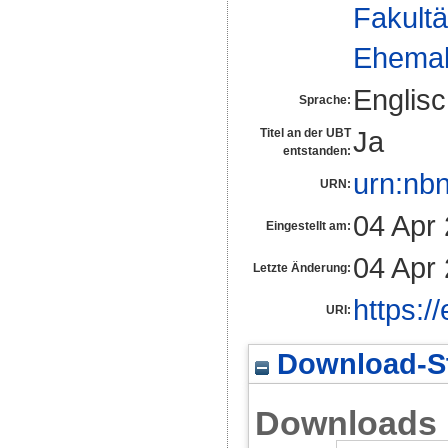
Fakultä
Ehemal
Englis
Sprache:
Ja
Titel an der UBT
entstanden:
urn:nb
URN:
04 Apr
Eingestellt am:
04 Apr
Letzte Änderung:
https:/
URI:
Download-St
Downloads