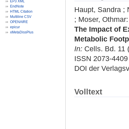
EP3 XML
EndNote
Haupt, Sandra
;
HTML Citation
Multiline CSV
;
Moser, Othmar
:
OPENAIRE
epicur
The Impact of E
xMetaDissPlus
Metabolic Footp
In:
Cells. Bd. 11 
ISSN 2073-4409
DOI der Verlags
Volltext