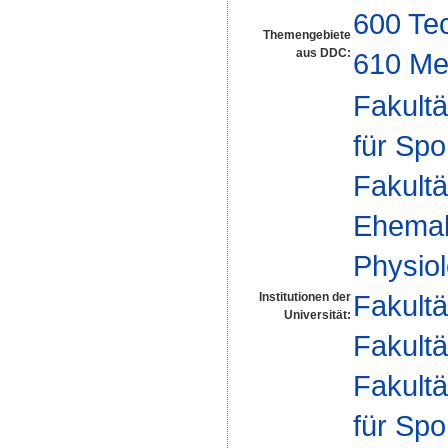
600 Te
Themengebiete
aus DDC:
610 Me
Fakultä
für Spo
Fakultä
Ehemal
Physiol
Fakultä
Institutionen der
Universität:
Fakultä
Fakultä
für Spo