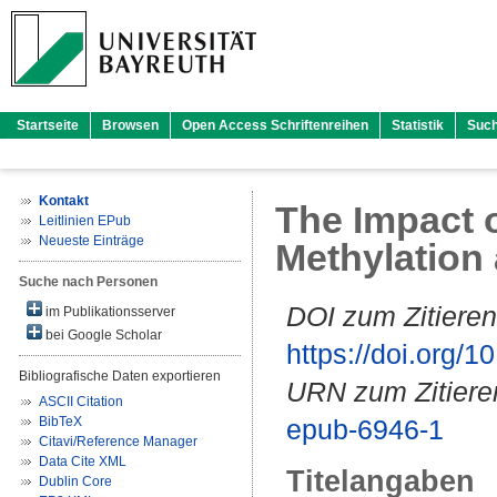
Startseite
Browsen
Open Access Schriftenreihen
Statistik
Suc
Kontakt
The Impact 
Leitlinien EPub
Neueste Einträge
Methylation 
Suche nach Personen
DOI zum Zitieren
im Publikationsserver
bei Google Scholar
https://doi.org
Bibliografische Daten exportieren
URN zum Zitiere
ASCII Citation
BibTeX
epub-6946-1
Citavi/Reference Manager
Data Cite XML
Titelangaben
Dublin Core