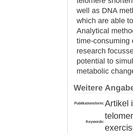
telomere shorten
well as DNA meth
which are able to
Analytical metho
time-consuming or
research focusse
potential to sim
metabolic chang
Weitere Angab
Artikel 
Publikationsform:
telomer
Keywords:
exerci