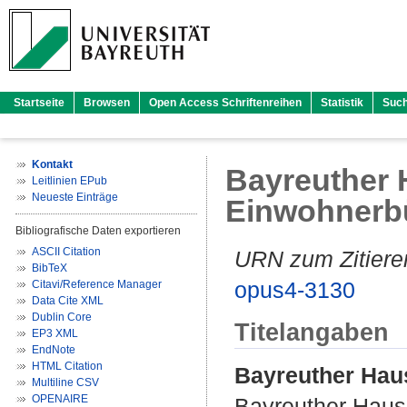
Startseite
Browsen
Open Access Schriftenreihen
Statistik
Suc
Kontakt
Bayreuther
Leitlinien EPub
Neueste Einträge
Einwohnerb
Bibliografische Daten exportieren
ASCII Citation
URN zum Zitiere
BibTeX
opus4-3130
Citavi/Reference Manager
Data Cite XML
Dublin Core
Titelangaben
EP3 XML
EndNote
HTML Citation
Bayreuther Hau
Multiline CSV
OPENAIRE
Bayreuther Haus