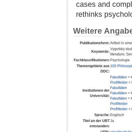
cases and comple
rethinks psycholo
Weitere Angab
Publikationsform:
Artikel in eine
Vygotsky stud
Keywords:
literature; S
Fachklassifikationen:
Psychologie
Themengebiete aus
100 Philosop
DDC:
Fakultäten
>
Profilfelder
>
Fakultäten
Institutionen der
Fakultäten
>
Universität:
Fakultäten
>
Profilfelder
Profilfelder
>
Sprache:
Englisch
Titel an der UBT
Ja
entstanden:
URN:
urn:nbn:de:b