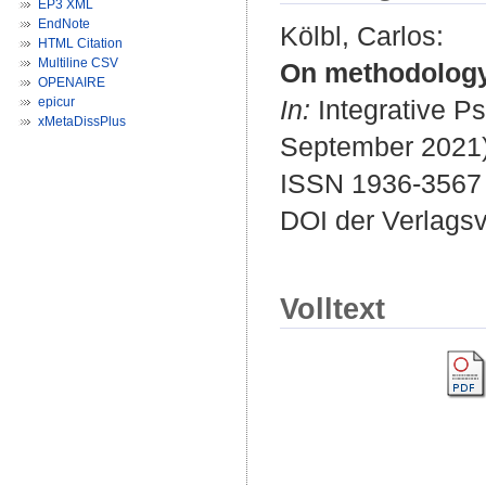
EP3 XML
EndNote
Kölbl, Carlos
:
HTML Citation
Multiline CSV
On methodology
OPENAIRE
epicur
In:
Integrative Ps
xMetaDissPlus
September 2021) 
ISSN 1936-3567
DOI der Verlags
Volltext