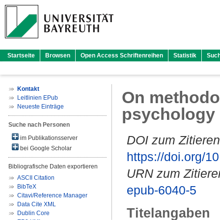
Startseite
Browsen
Open Access Schriftenreihen
Statistik
Suc
Kontakt
On methodol
Leitlinien EPub
Neueste Einträge
psychology
Suche nach Personen
DOI zum Zitieren
im Publikationsserver
bei Google Scholar
https://doi.org
Bibliografische Daten exportieren
URN zum Zitiere
ASCII Citation
BibTeX
epub-6040-5
Citavi/Reference Manager
Data Cite XML
Titelangaben
Dublin Core