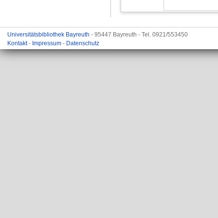
Universitätsbibliothek Bayreuth
- 95447 Bayreuth - Tel. 0921/553450
Kontakt
-
Impressum
-
Datenschutz