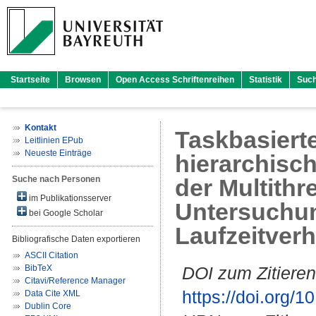
Startseite
Browsen
Open Access Schriftenreihen
Statistik
Suc
Kontakt
Taskbasiert
Leitlinien EPub
Neueste Einträge
hierarchisch
Suche nach Personen
der Multith
im Publikationsserver
Untersuchu
bei Google Scholar
Laufzeitverh
Bibliografische Daten exportieren
ASCII Citation
BibTeX
DOI zum Zitieren
Citavi/Reference Manager
https://doi.org
Data Cite XML
Dublin Core