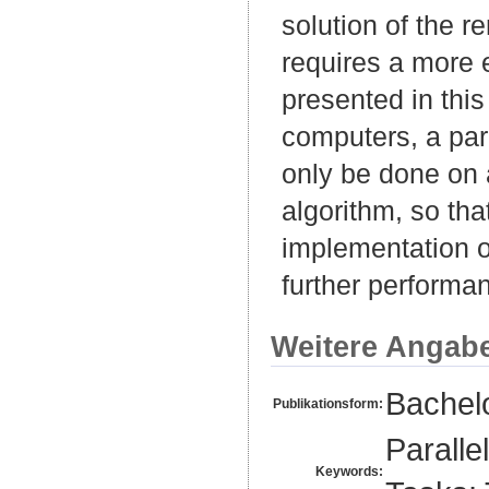
solution of the r
requires a more e
presented in this
computers, a par
only be done on a
algorithm, so tha
implementation of
further performa
Weitere Angab
Bachelo
Publikationsform:
Paralle
Keywords: