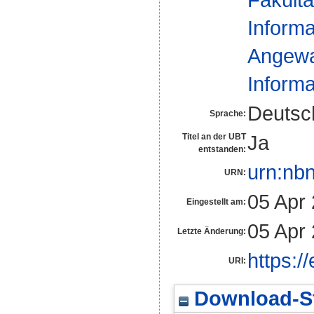
Informa
Angewan
Informa
Deutsc
Sprache:
Ja
Titel an der UBT
entstanden:
urn:nb
URN:
05 Apr
Eingestellt am:
05 Apr
Letzte Änderung:
https:/
URI:
Download-St