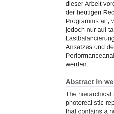
dieser Arbeit vo
der heutigen Rec
Programms an, wa
jedoch nur auf t
Lastbalancierung
Ansatzes und de
Performanceanaly
werden.
Abstract in we
The hierarchical 
photorealistic r
that contains a n