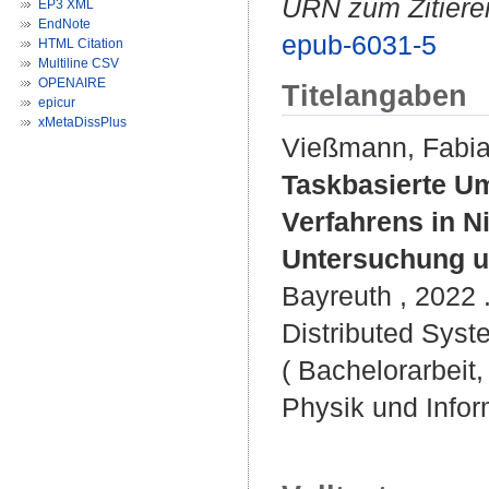
URN zum Zitiere
EP3 XML
EndNote
epub-6031-5
HTML Citation
Multiline CSV
OPENAIRE
Titelangaben
epicur
xMetaDissPlus
Vießmann, Fabi
Taskbasierte Um
Verfahrens in N
Untersuchung un
Bayreuth , 2022 .
Distributed Syste
( Bachelorarbeit,
Physik und Infor