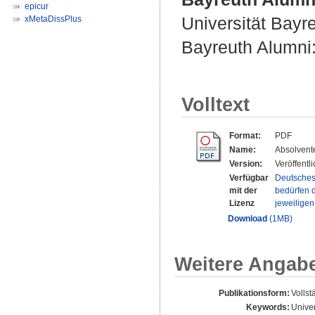
epicur
Universität Bayr
xMetaDissPlus
Bayreuth Alumni:
Volltext
Format:
PDF
Name:
Absolvent
Version:
Veröffentl
Verfügbar
Deutsches
mit der
bedürfen d
Lizenz
jeweilige
Download
(1MB)
Weitere Angab
Publikationsform:
Vollst
Keywords:
Univer