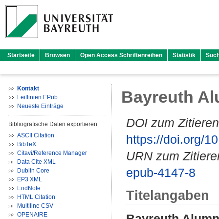
Startseite
Browsen
Open Access Schriftenreihen
Statistik
Suc
Kontakt
Bayreuth Al
Leitlinien EPub
Neueste Einträge
DOI zum Zitieren
Bibliografische Daten exportieren
ASCII Citation
https://doi.org
BibTeX
URN zum Zitiere
Citavi/Reference Manager
Data Cite XML
epub-4147-8
Dublin Core
EP3 XML
EndNote
Titelangaben
HTML Citation
Multiline CSV
OPENAIRE
Bayreuth Alumni