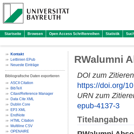
Startseite
Browsen
Open Access Schriftenreihen
Statistik
Suc
Kontakt
RWalumni Ab
Leitlinien EPub
Neueste Einträge
DOI zum Zitieren
Bibliografische Daten exportieren
ASCII Citation
https://doi.org
BibTeX
URN zum Zitiere
Citavi/Reference Manager
Data Cite XML
epub-4137-3
Dublin Core
EP3 XML
EndNote
Titelangaben
HTML Citation
Multiline CSV
OPENAIRE
RWalumni Absolv