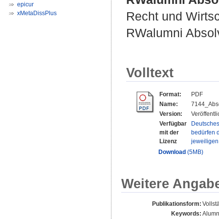
epicur
Recht und Wirtsc
xMetaDissPlus
RWalumni Absolve
Volltext
Format:
PDF
Name:
7144_Abso
Version:
Veröffentl
Verfügbar
Deutsches
mit der
bedürfen d
Lizenz
jeweilige
Download
(5MB)
Weitere Angab
Publikationsform:
Vollst
Keywords:
Alumni