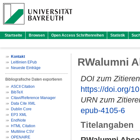
Startseite
Browsen
Open Access Schriftenreihen
Statistik
Suc
Kontakt
RWalumni Ab
Leitlinien EPub
Neueste Einträge
DOI zum Zitieren
Bibliografische Daten exportieren
ASCII Citation
https://doi.org
BibTeX
URN zum Zitiere
Citavi/Reference Manager
Data Cite XML
epub-4105-6
Dublin Core
EP3 XML
EndNote
Titelangaben
HTML Citation
Multiline CSV
OPENAIRE
RWalumni Absolv