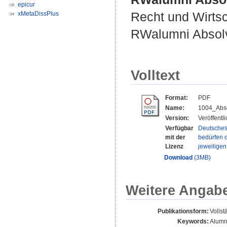
epicur
Recht und Wirtsc
xMetaDissPlus
RWalumni Absolve
Volltext
Format:
PDF
Name:
1004_Abso
Version:
Veröffentl
Verfügbar
Deutsches
mit der
bedürfen d
Lizenz
jeweilige
Download
(3MB)
Weitere Angab
Publikationsform:
Vollst
Keywords:
Alumni