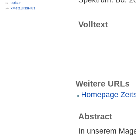
epicur
xMetaDissPlus
Volltext
Weitere URLs
Homepage Zeitsc
Abstract
In unserem Maga