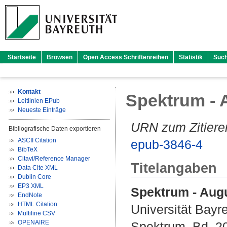
Startseite
Browsen
Open Access Schriftenreihen
Statistik
Suc
Kontakt
Spektrum - 
Leitlinien EPub
Neueste Einträge
URN zum Zitiere
Bibliografische Daten exportieren
ASCII Citation
epub-3846-4
BibTeX
Citavi/Reference Manager
Titelangaben
Data Cite XML
Dublin Core
EP3 XML
Spektrum - Augu
EndNote
HTML Citation
Universität Bayr
Multiline CSV
OPENAIRE
Spektrum. Bd. 20