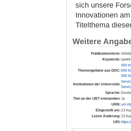
sich unsere For
Innovationen am 
Titelthema diese
Weitere Angab
Publikationsform:
Vollst
Keywords:
spektr
000 In
Themengebiete aus DDC:
000 In
000 In
Servi
Institutionen der Universität:
Servi
Sprache:
Deuts
Titel an der UBT entstanden:
Ja
URN:
urn:n
Eingestellt am:
23 Au
Letzte Änderung:
23 Au
URI:
https: