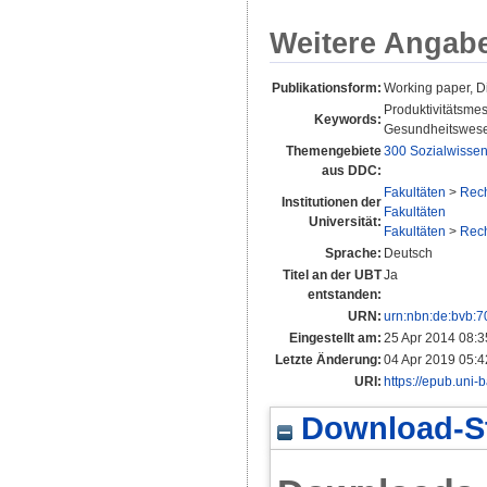
Weitere Angab
Publikationsform:
Working paper, D
Produktivitätsmes
Keywords:
Gesundheitswesen;
Themengebiete
300 Sozialwissen
aus DDC:
Fakultäten
>
Rech
Institutionen der
Fakultäten
Universität:
Fakultäten
>
Rech
Sprache:
Deutsch
Titel an der UBT
Ja
entstanden:
URN:
urn:nbn:de:bvb:
Eingestellt am:
25 Apr 2014 08:3
Letzte Änderung:
04 Apr 2019 05:4
URI:
https://epub.uni-
Download-St