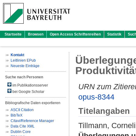
Startseite
Browsen
Open Access Schriftenreihen
Statistik
Suc
Kontakt
Überlegunge
Leitlinien EPub
Neueste Einträge
Produktivit
Suche nach Personen
URN zum Zitiere
im Publikationsserver
bei Google Scholar
opus-8344
Bibliografische Daten exportieren
Titelangaben
ASCII Citation
BibTeX
Citavi/Reference Manager
Tillmann, Corneli
Data Cite XML
Dublin Core
Überlegungen un