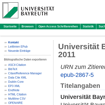
Startseite
Browsen
Open Access Schriftenreihen
Statistik
Suc
Kontakt
Universität B
Leitlinien EPub
Neueste Einträge
2011
Bibliografische Daten exportieren
ASCII Citation
URN zum Zitiere
BibTeX
epub-2867-5
Citavi/Reference Manager
Data Cite XML
Dublin Core
Titelangaben
EP3 XML
EndNote
HTML Citation
Universität Bayr
Multiline CSV
OPENAIRE
Universität Bayr