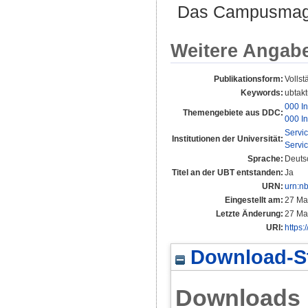
Das Campusmagaz
Weitere Angab
Publikationsform:
Vollst
Keywords:
ubtakt
000 In
Themengebiete aus DDC:
000 In
Servi
Institutionen der Universität:
Servi
Sprache:
Deuts
Titel an der UBT entstanden:
Ja
URN:
urn:n
Eingestellt am:
27 Ma
Letzte Änderung:
27 Ma
URI:
https:
Download-St
Downloads