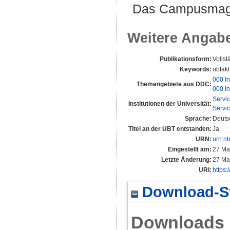
Das Campusmagaz
Weitere Angab
Publikationsform:
Vollst
Keywords:
ubtakt
000 In
Themengebiete aus DDC:
000 In
Servi
Institutionen der Universität:
Servi
Sprache:
Deuts
Titel an der UBT entstanden:
Ja
URN:
urn:n
Eingestellt am:
27 Ma
Letzte Änderung:
27 Ma
URI:
https:
Download-St
Downloads