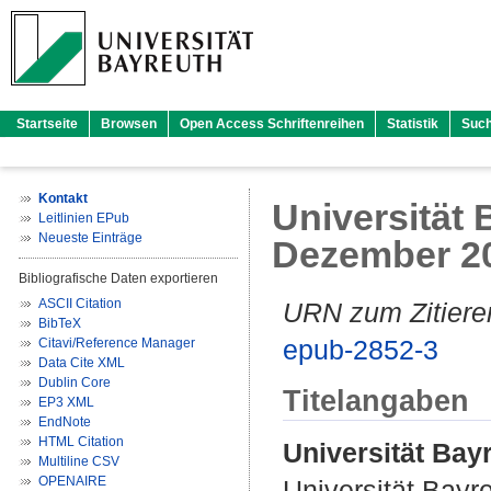
Startseite
Browsen
Open Access Schriftenreihen
Statistik
Suc
Kontakt
Universität B
Leitlinien EPub
Neueste Einträge
Dezember 2
Bibliografische Daten exportieren
ASCII Citation
URN zum Zitiere
BibTeX
epub-2852-3
Citavi/Reference Manager
Data Cite XML
Dublin Core
Titelangaben
EP3 XML
EndNote
HTML Citation
Universität Bayr
Multiline CSV
OPENAIRE
Universität Bayr