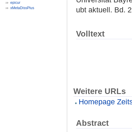
epicur
ubt aktuell. Bd. 
xMetaDissPlus
Volltext
Weitere URLs
Homepage Zeitsc
Abstract