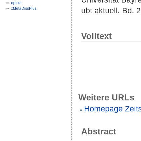
epicur
ubt aktuell. Bd. 
xMetaDissPlus
Volltext
Weitere URLs
Homepage Zeitsc
Abstract