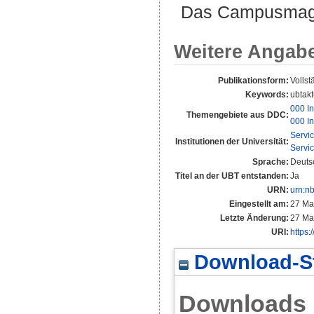
Das Campusmagaz
Weitere Angab
Publikationsform:
Vollst
Keywords:
ubtakt
000 In
Themengebiete aus DDC:
000 In
Servi
Institutionen der Universität:
Servi
Sprache:
Deuts
Titel an der UBT entstanden:
Ja
URN:
urn:n
Eingestellt am:
27 Ma
Letzte Änderung:
27 Ma
URI:
https:
Download-St
Downloads