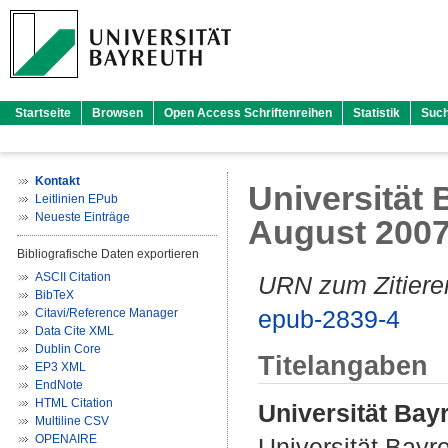
Startseite
Browsen
Open Access Schriftenreihen
Statistik
Suc
Kontakt
Universität B
Leitlinien EPub
Neueste Einträge
August 200
Bibliografische Daten exportieren
ASCII Citation
URN zum Zitiere
BibTeX
epub-2839-4
Citavi/Reference Manager
Data Cite XML
Dublin Core
Titelangaben
EP3 XML
EndNote
HTML Citation
Universität Bayr
Multiline CSV
OPENAIRE
Universität Bayr