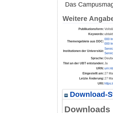
Das Campusmagaz
Weitere Angab
Publikationsform:
Vollst
Keywords:
ubtakt
000 In
Themengebiete aus DDC:
000 In
Servi
Institutionen der Universität:
Servi
Sprache:
Deuts
Titel an der UBT entstanden:
Ja
URN:
urn:n
Eingestellt am:
27 Ma
Letzte Änderung:
27 Ma
URI:
https:
Download-St
Downloads