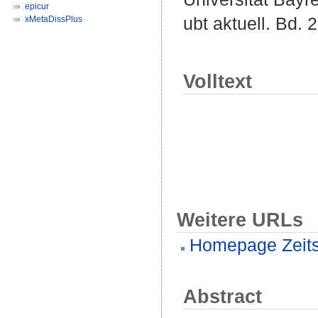
epicur
ubt aktuell. Bd. 
xMetaDissPlus
Volltext
Weitere URLs
Homepage Zeitsc
Abstract