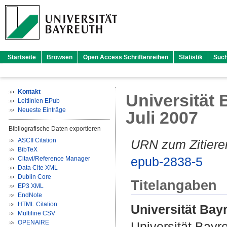
Startseite
Browsen
Open Access Schriftenreihen
Statistik
Suc
Kontakt
Universität B
Leitlinien EPub
Neueste Einträge
Juli 2007
Bibliografische Daten exportieren
ASCII Citation
URN zum Zitiere
BibTeX
epub-2838-5
Citavi/Reference Manager
Data Cite XML
Dublin Core
Titelangaben
EP3 XML
EndNote
HTML Citation
Universität Bayre
Multiline CSV
OPENAIRE
Universität Bayr