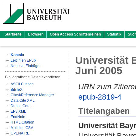
Startseite
Browsen
Open Access Schriftenreihen
Statistik
Suc
Kontakt
Universität B
Leitlinien EPub
Neueste Einträge
Juni 2005
Bibliografische Daten exportieren
ASCII Citation
URN zum Zitiere
BibTeX
epub-2819-4
Citavi/Reference Manager
Data Cite XML
Dublin Core
Titelangaben
EP3 XML
EndNote
HTML Citation
Universität Bayr
Multiline CSV
OPENAIRE
Universität Bayr