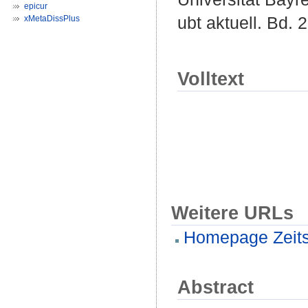
epicur
ubt aktuell. Bd. 
xMetaDissPlus
Volltext
Weitere URLs
Homepage Zeitsc
Abstract