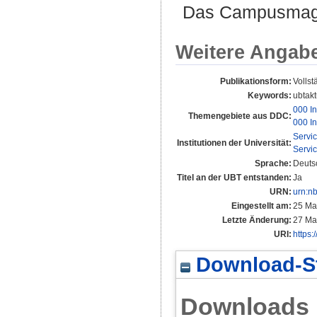
Das Campusmagaz
Weitere Angab
Publikationsform:
Vollst
Keywords:
ubtakt
000 In
Themengebiete aus DDC:
000 In
Servi
Institutionen der Universität:
Servi
Sprache:
Deuts
Titel an der UBT entstanden:
Ja
URN:
urn:n
Eingestellt am:
25 Ma
Letzte Änderung:
27 Ma
URI:
https:
Download-St
Downloads