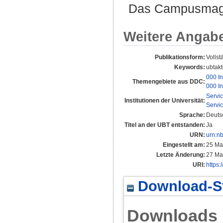
Das Campusmagaz
Weitere Angab
Publikationsform:
Vollst
Keywords:
ubtakt
000 In
Themengebiete aus DDC:
000 In
Servi
Institutionen der Universität:
Servi
Sprache:
Deuts
Titel an der UBT entstanden:
Ja
URN:
urn:n
Eingestellt am:
25 Ma
Letzte Änderung:
27 Ma
URI:
https:
Download-St
Downloads