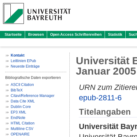
Startseite
Browsen
Open Access Schriftenreihen
Statistik
Suc
Kontakt
Universität B
Leitlinien EPub
Neueste Einträge
Januar 2005
Bibliografische Daten exportieren
ASCII Citation
URN zum Zitiere
BibTeX
epub-2811-6
Citavi/Reference Manager
Data Cite XML
Dublin Core
Titelangaben
EP3 XML
EndNote
HTML Citation
Universität Bayr
Multiline CSV
OPENAIRE
Universität Bayr