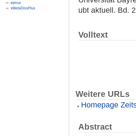
epicur
ubt aktuell. Bd. 
xMetaDissPlus
Volltext
Weitere URLs
Homepage Zeitsc
Abstract