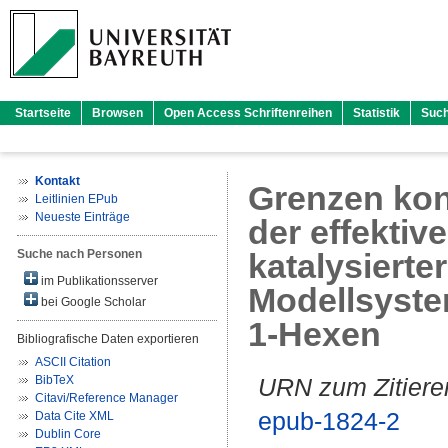
Startseite
Browsen
Open Access Schriftenreihen
Statistik
Suc
Kontakt
Grenzen kon
Leitlinien EPub
Neueste Einträge
der effektiv
Suche nach Personen
katalysiert
im Publikationsserver
Modellsyste
bei Google Scholar
1-Hexen
Bibliografische Daten exportieren
ASCII Citation
BibTeX
URN zum Zitiere
Citavi/Reference Manager
epub-1824-2
Data Cite XML
Dublin Core