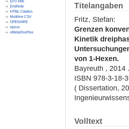
EP3 XML
Titelangaben
EndNote
HTML Citation
Multiline CSV
Fritz, Stefan
:
OPENAIRE
epicur
Grenzen konvent
xMetaDissPlus
Kinetik dreipha
Untersuchungen
von 1-Hexen.
Bayreuth , 2014 .
ISBN 978-3-18-
( Dissertation, 2
Ingenieurwissen
Volltext