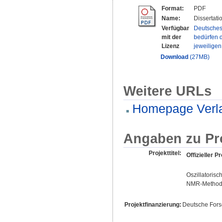
Format:
PDF
Name:
Dissertati
Verfügbar
Deutsches
mit der
bedürfen d
Lizenz
jeweilige
Download
(27MB)
Weitere URLs
Homepage Verl
Angaben zu Pr
Projekttitel:
Offizieller Pr
Oszillatoris
NMR-Methode
Projektfinanzierung:
Deutsche For