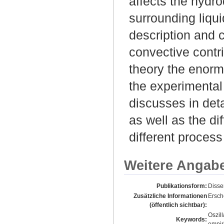
affects the hydro
surrounding liqu
description and 
convective contrib
theory the enorm
the experimental 
discusses in det
as well as the di
different process
Weitere Angab
Publikationsform:
Disse
Zusätzliche Informationen
Ersche
(öffentlich sichtbar):
Oszil
Keywords: