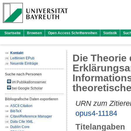
Startseite
Browsen
Open Access Schriftenreihen
Statistik
Suc
Kontakt
Die Theorie
Leitlinien EPub
Neueste Einträge
Erklärungsa
Suche nach Personen
Information
im Publikationsserver
theoretisc
bei Google Scholar
Bibliografische Daten exportieren
URN zum Zitiere
ASCII Citation
BibTeX
opus4-11184
Citavi/Reference Manager
Data Cite XML
Titelangaben
Dublin Core