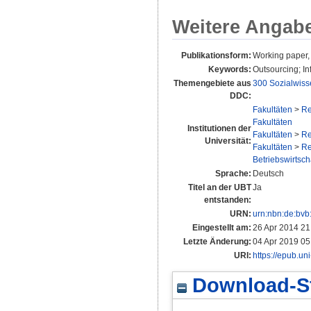
Weitere Angab
Publikationsform:
Working paper,
Keywords:
Outsourcing; I
Themengebiete aus
300 Sozialwiss
DDC:
Fakultäten
>
Re
Fakultäten
Institutionen der
Fakultäten
>
Re
Universität:
Fakultäten
>
Re
Betriebswirtscha
Sprache:
Deutsch
Titel an der UBT
Ja
entstanden:
URN:
urn:nbn:de:bv
Eingestellt am:
26 Apr 2014 21
Letzte Änderung:
04 Apr 2019 05
URI:
https://epub.un
Download-St