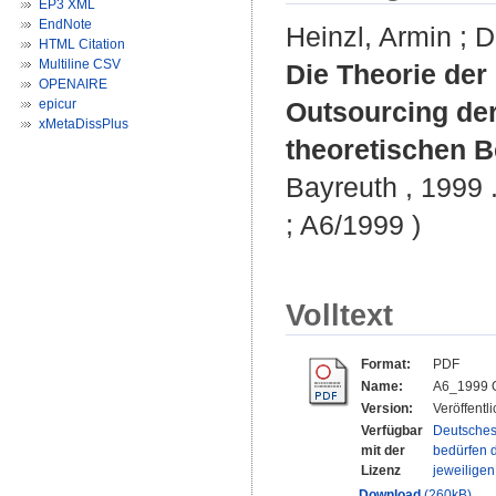
EP3 XML
EndNote
Heinzl, Armin
;
D
HTML Citation
Multiline CSV
Die Theorie der
OPENAIRE
epicur
Outsourcing der
xMetaDissPlus
theoretischen 
Bayreuth , 1999 .
; A6/1999 )
Volltext
Format:
PDF
Name:
A6_1999 O
Version:
Veröffentl
Verfügbar
Deutsches
mit der
bedürfen d
Lizenz
jeweilige
Download
(260kB)