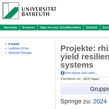
Startseite
Browsen
Open Access Schriftenreihen
Statistik
Suc
Kontakt
Projekte: rh
Leitlinien EPub
Neueste Einträge
yield resili
systems
Eine Ebene nach oben ...
Exportieren als
Gruppi
Springe zu:
2024