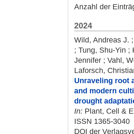
Anzahl der Eintr
2024
Wild, Andreas J.
;
Tung, Shu‐Yin
;
Jennifer
;
Vahl, W
Laforsch, Christia
Unraveling root 
and modern cultiv
drought adaptati
In:
Plant, Cell & E
ISSN 1365-3040
DOI der Verlagsv