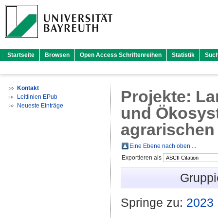
Startseite
Browsen
Open Access Schriftenreihen
Statistik
Suc
Kontakt
Projekte: La
Leitlinien EPub
Neueste Einträge
und Ökosyst
agrarischen
Eine Ebene nach oben ...
Exportieren als
Gruppi
Springe zu:
2023